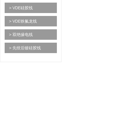
> VDE硅胶线
> VDE铁氟龙线
> 双绝缘电线
> 先绞后镀硅胶线