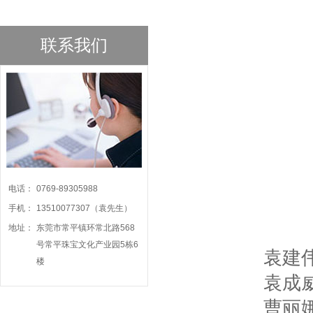
联系我们
电话：
0769-89305988
手机：
13510077307（袁先生）
地址：
东莞市常平镇环常北路568
号常平珠宝文化产业园5栋6
袁建伟:
楼
袁成威:
曹丽娜: