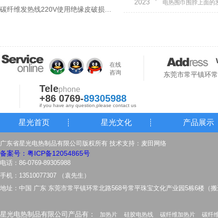
2023
碳纤维发热线220V使用绝缘皮破损会漏电吗?
在线
咨询
东莞市常平镇环常
Tele
phone
+86 0769-
89305988
if you have any question,please contact us
星光首页
星光文化
产品展示
广东省星光电热制品有限公司版权所有 技术支持：
麦田网络
备案号：粤ICP备12054865号
电话：86-0769-89305988
手机：13510077307 （袁先生）
地址：中国 广东 东莞市常平镇环常北路568号常平珠宝文化产业园5栋6楼（
星光电热制品有限公司产品有：
加热片
硅胶电热线
碳纤维加热片
碳纤