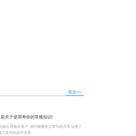
更多>>
11-22
电热毯为什么只认可PTC发热线工作原理？
架关于使用寿命的常规知识!
2023
这几年电热毯热度一直很高，尤其是生活水平比较高的发达国家，如，美国，欧洲，日本，韩...
知识 尊敬的客户: 我们能将此文章与您共享,说明了
与贵司的合作关系...