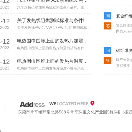
-12
汽车座椅坐垫通风加热系统发热线生产品牌厂家有那些!
2023
汽车座椅坐垫加热系统发热线生产品牌厂家有那些! 汽车座椅坐垫是一个新兴的汽车用品行业...
问
复合纤
-12
关于发热线阻燃测试标准与条件!
复合纤维
答
2023
关于发热线VW-0 / VW-1 / VW-2 / 阻燃测试标准与条件! 发热线在生活中,被各行各业所应用,那么在采...
同的人,有
-12
电热围巾围脖上面的发热片加震动功能有什么作用?
2023
电热围巾围脖上面的发热片加震动功能有什么作用? 电热围巾围脖是今年新兴的产品,也说不出...
问
碳纤维
碳纤维发
-12
答
电热围巾围脖上面的发热片温度不够高怎么办?
贯彻落实，
2023
电热围巾围脖上面的发热片温度不够高怎么办? 这是一个专业性的问题,也许只有业内人士知道...
东莞市常平镇环常北路568号常平珠宝文化产业园5栋6楼（搬
s