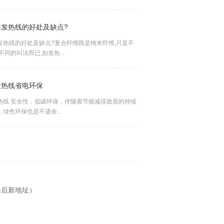
05-06
硅胶线有哪些特点？
2023
硅胶高温线的特点： ★绝缘：硅橡胶 ★单根或绞合裸铜或镀锡铜线（镀锡铜丝采用0.08mm-0.4m...
维发热线的好处及缺点?
电热毯为什么只认可PTC发热线工作原理？
05-06
硅橡胶电线带动内需
发热线的好处及缺点?复合纤维既是纳米纤维,只是不
2023
硅橡胶电线国刺激内需提振期铜： 苏克敦金融11月2日发布基金属日报称，隔夜时段，中国宣布...
不同的叫法而已,如发热...
05-06
发热硅橡胶电缆的三大缺陷
2023
发热硅橡胶电缆的缺陷 1、 工作机理不合理，能耗奇高 （1） 线状发热体的缺憾 为了达到地面...
发热线省电环保
热线 安全性，低碳环保，伴随着节能减排政策的持续
05-06
我国电线电缆行业朝绿色环保方向发展
绿色环保也是不遗余...
2023
电线电缆用以传输电（磁）能，信息和实现电磁能转换的线材产品。广义的电线电缆亦简称为...
高品质碳纤维加热线厂家规格电阻表技术参数！
迁后新地址）