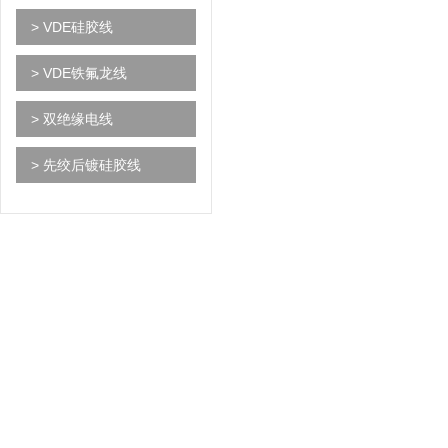
> VDE硅胶线
> VDE铁氟龙线
> 双绝缘电线
> 先绞后镀硅胶线