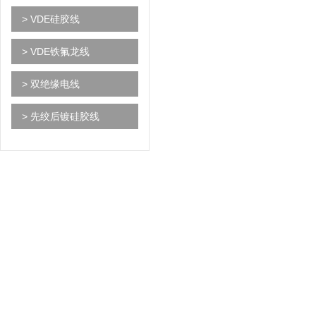
> VDE硅胶线
> VDE铁氟龙线
> 双绝缘电线
> 先绞后镀硅胶线