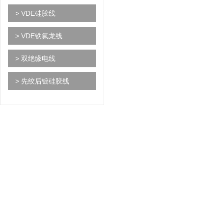
> VDE硅胶线
> VDE铁氟龙线
> 双绝缘电线
> 先绞后镀硅胶线